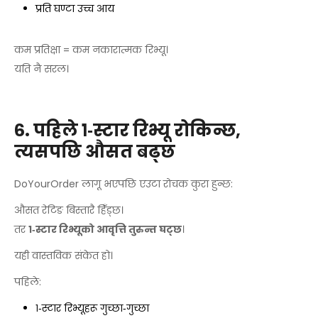
प्रति घण्टा उच्च आय
कम प्रतिक्षा = कम नकारात्मक रिभ्यू।
यति नै सरल।
६. पहिले १‑स्टार रिभ्यू रोकिन्छ,
त्यसपछि औसत बढ्छ
DoYourOrder लागू भएपछि एउटा रोचक कुरा हुन्छ:
औसत रेटिङ बिस्तारै हिँड्छ।
तर
१‑स्टार रिभ्यूको आवृत्ति तुरुन्त घट्छ
।
यही वास्तविक संकेत हो।
पहिले:
१‑स्टार रिभ्यूहरू गुच्छा‑गुच्छा