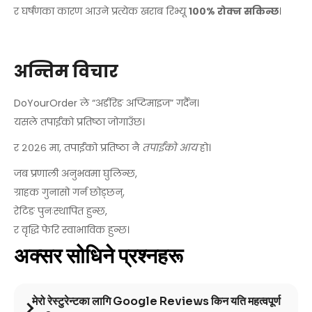
र घर्षणका कारण आउने प्रत्येक खराब रिभ्यू
१००% रोक्न सकिन्छ
।
अन्तिम विचार
DoYourOrder ले “अर्डरिङ अप्टिमाइज” गर्दैन।
यसले तपाईंको प्रतिष्ठा जोगाउँछ।
र २०२६ मा, तपाईंको प्रतिष्ठा नै
तपाईंको आय
हो।
जब प्रणाली अनुभवमा घुलिन्छ,
ग्राहक गुनासो गर्न छोड्छन्,
रेटिङ पुनःस्थापित हुन्छ,
र वृद्धि फेरि स्वाभाविक हुन्छ।
अक्सर सोधिने प्रश्नहरू
मेरो रेस्टुरेन्टका लागि Google Reviews किन यति महत्वपूर्ण