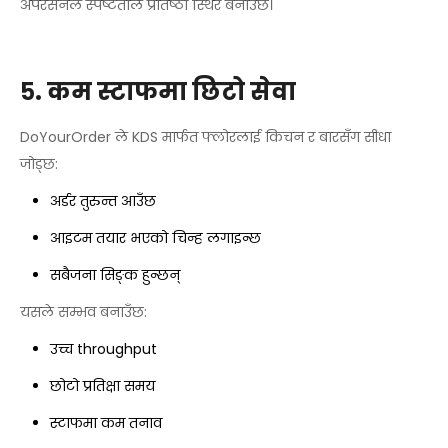
अपरेसनल स्पष्टताले प्रतिष्ठा स्थिर बनाउँछ।
५. कम स्टाफमा छिटो सेवा
DoYourOrder ले KDS मार्फत फ्लोरलाई किचन र बारसँग सीधा
जोड्छ:
अर्डर तुरुन्त आउँछ
आइटम तयार भएको चिन्ह लगाइन्छ
सबैजना सिङ्क हुन्छन्
यसले सम्भव बनाउँछ:
उच्च throughput
छोटो प्रतिक्षा समय
स्टाफमा कम तनाव