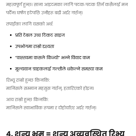
महत्वपूर्ण हुन्छ। साना आइटमका लागि पटक‑पटक तिर्न कसैलाई मन
पर्दैन। घर्षण हटेपछि उनीहरू बढी अर्डर गर्छन्।
तपाईंका लागि यसको अर्थ:
प्रति टेबल उच्च टिकट साइज
उपभोगमा राम्रो दृश्यता
“वास्तवमा कसले किन्यो” भन्ने विवाद कम
मूल्यवान ग्राहकलाई गल्तीले धकेल्ने समस्या कम
रिभ्यू राम्रो हुन्छ किनकि:
मानिसले सम्मान महसुस गर्छन्, हतारिएको होइन।
आय राम्रो हुन्छ किनकि:
मानिसले स्वाभाविक रूपमा र दोहोर्याएर अर्डर गर्छन्।
४. शून्य भ्रम = शून्य अव्यवस्थित रिभ्यू