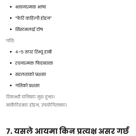
भावनात्मक भाषा
“फेरि कहिल्यै होइन”
सिस्टमलाई दोष
पछि:
४–५ स्टार रिभ्यू हाबी
रचनात्मक फिडब्याक
सरलताको प्रशंसा
गतिको प्रशंसा
रिकभरी यत्तिबाट सुरु हुन्छ।
मार्केटिङबाट होइन, उपयोगिताबाट।
७. यसले आयमा किन प्रत्यक्ष असर गर्छ