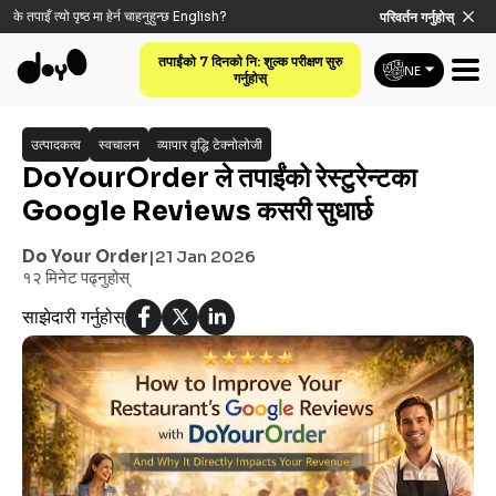
के तपाइँ त्यो पृष्ठ मा हेर्न चाहनुहुन्छ
English
?
परिवर्तन गर्नुहोस्
तपाईंको 7 दिनको नि: शुल्क परीक्षण सुरु
NE
गर्नुहोस्
उत्पादकत्व
स्वचालन
व्यापार वृद्धि टेक्नोलोजी
DoYourOrder ले तपाईंको रेस्टुरेन्टका
Google Reviews कसरी सुधार्छ
Do Your Order
|
21 Jan 2026
१२ मिनेट
पढ्नुहोस्
साझेदारी गर्नुहोस्