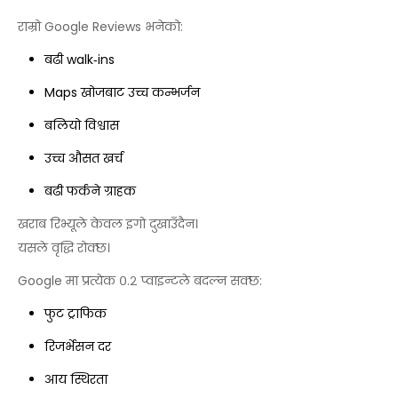
राम्रो Google Reviews भनेको:
बढी walk‑ins
Maps खोजबाट उच्च कन्भर्जन
बलियो विश्वास
उच्च औसत खर्च
बढी फर्कने ग्राहक
खराब रिभ्यूले केवल इगो दुखाउँदैन।
यसले वृद्धि रोक्छ।
Google मा प्रत्येक ०.२ प्वाइन्टले बदल्न सक्छ:
फुट ट्राफिक
रिजर्भेसन दर
आय स्थिरता