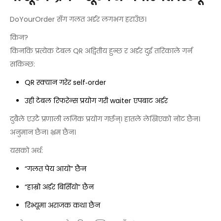
DoYourOrder सँग गलत अर्डर लगभग हराउँछ।
किन?
किनकि प्रत्येक टेबल QR अद्वितीय हुन्छ र अर्डर दुई तरिकाले गर्न
सकिन्छ:
QR स्क्यान गरेर self‑order
उही टेबल रिफरेन्स प्रयोग गरी waiter एपबाट अर्डर
दुबैले एउटै प्रणाली लजिक प्रयोग गर्छन्। हातले लेखिएको नोट छैन।
अनुमान छैन। भ्रम छैन।
यसको अर्थ:
“गलत पेय आयो” छैन
“हाम्रो अर्डर बिर्सियो” छैन
रिभ्यूमा अराजक कथा छैन