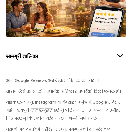
सामग्री तालिका
आज Google Reviews अब केवल “फिडब्याक” होइन।
यो तपाईंको फ्रन्ट‑स्टोर, तपाईंको प्रतिष्ठा र तपाईंको बिक्री फनेल हो।
ग्राहकहरूले मेनु, Instagram वा वेबसाइट हेर्नुअघि Google रेटिङ र
अझै महत्वपूर्ण
नयाँ रिभ्यूहरू
हेर्छन्। पछिल्ला ५–१० टिप्पणीले उनीहरू
भित्र पस्छन् कि स्क्रोल गरेर जान्छन् भन्ने निर्णय गर्छ।
यसको अर्थ तपाईंको अर्डरिङ सिस्टम, पेमेन्ट फ्लो र अपरेसनल