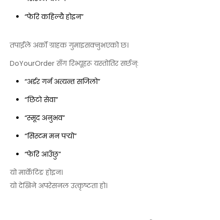
“फेरि कहिल्यै होइन”
तपाईंले अर्को ग्राहक गुमाइसक्नुभएको छ।
DoYourOrder सँग रिभ्यूहरू यस्तोतिर सर्छन्:
“अर्डर गर्न अत्यन्त सजिलो”
“छिटो सेवा”
“स्मूद अनुभव”
“सिस्टम मन पर्‍यो”
“फेरि आउँछु”
यो मार्केटिङ होइन।
यो देखिने अपरेसनल उत्कृष्टता हो।