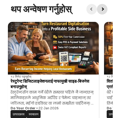
थप अन्वेषण गर्नुहोस्
१२ मिनेट
पढ्नुहोस्
१२ मिनेट
रेस्टुरेन्ट डिजिटलाइजेशनलाई नाफामुखी साइड‑बिजनेस
वितरित 
बनाउनुहोस्
प्रतीक्
रेस्टुरेन्टसँग काम गर्ने धेरैले समस्या पहिले नै जान्दछन्:
धेरै क्
मालिकहरूले आधुनिक अर्डरिङ र पेमेन्ट चाहन्छन् तर
चाहँदै
जटिलता, महँगो हार्डवेयर वा लामो सम्झौता चाहँदैनन्। यो
तिनीहर
खाली ठाउँले
Do Your Order
स्थानीय कन्सल्ट्यान्ट, IT फ्रीलान्सर,
22 Jan 2026
धेरै टे
Do Yo
एजेन्सी र हस्पिटालिटी प्रोफेश
Distr
उत्पादकत्व
स्वचालन
उत्पादक