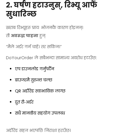
२. घर्षण हटाउनुस्, रिभ्यू आफैं
सुधारिन्छ
खराब रिभ्यूहरू प्रायः भोजनकै कारण होइनन्।
ती
अवरुद्ध चाहना
हुन्:
“मैले अर्डर गर्न चाहें। तर सकिन।”
DoYourOrder ले सबैभन्दा सामान्य अवरोध हटाउँछ:
एप डाउनलोड गर्नुपर्दैन
ब्राउजरमै तुरुन्त चल्छ
QR अर्डरिङ स्वाभाविक लाग्छ
द्रुत री‑अर्डर
सधैं मानवीय सहयोग उपलब्ध
अर्डरिङ सहज भएपछि निराशा हराउँछ।