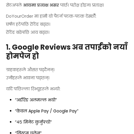
सेटअपले
आयमा प्रत्यक्ष असर
पार्छ। परोक्ष होइन। प्रत्यक्ष।
DoYourOrder मा हामी यो पैटर्न पटक‑पटक देख्छौँ:
घर्षण हटेपछि रेटिङ बढ्छ।
रेटिङ बढेपछि आय बढ्छ।
१. Google Reviews अब तपाईंको नयाँ
होमपेज हो
ग्राहकहरूले औसत पढ्दैनन्।
उनीहरूले भावना पढ्छन्।
यदि पछिल्ला रिभ्यूहरूले भन्यो:
“अर्डरिङ अलमल्ल भयो”
“केवल Apple Pay / Google Pay”
“४५ मिनेट कुर्नुपर्‍यो”
“सिस्टम चलेन”