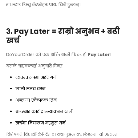
र १‑स्टार रिभ्यू लेख्नेहरू प्रायः यिनै हुन्छन्।
३. Pay Later = राम्रो अनुभव + बढी
खर्च
DoYourOrder को एक शक्तिशाली फिचर हो
Pay Later
।
यसले ग्राहकलाई अनुमति दिन्छ:
स्वतन्त्र रूपमा अर्डर गर्न
लामो समय बस्न
अन्त्यमा एकैपटक तिर्न
बारम्बार कार्ड ट्रान्ज्याक्सन टार्न
खर्चमा नियन्त्रण महसुस गर्न
विशेषगरी विद्यार्थी‑केन्द्रित वा क्याजुअल क्याफेहरूमा यो अत्यन्त