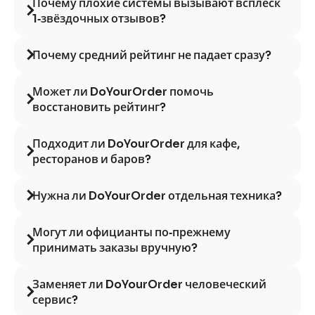
Почему плохие системы вызывают всплеск
1‑звёздочных отзывов?
Почему средний рейтинг не падает сразу?
Может ли DoYourOrder помочь
восстановить рейтинг?
Подходит ли DoYourOrder для кафе,
ресторанов и баров?
Нужна ли DoYourOrder отдельная техника?
Могут ли официанты по‑прежнему
принимать заказы вручную?
Заменяет ли DoYourOrder человеческий
сервис?