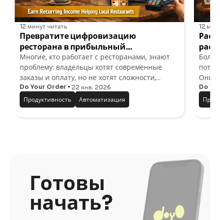
12 минут
читать
12 мин
Превратите цифровизацию
Расп
ресторана в прибыльный
расш
Многие, кто работает с ресторанами, знают
Больш
дополнительный бизнес
мани
проблему: владельцы хотят современные
потом
маст
заказы и оплату, но не хотят сложности,
Они и
дорогого оборудования или длинных
Do Your Order
прост
Больш
Do Yo
22 янв. 2026
контрактов. Что меньше людей понимают —
персо
Продуктивность
Автоматизация
Проду
этот разрыв создаёт
реальную возможность
Моде
для
Готовы
начать?