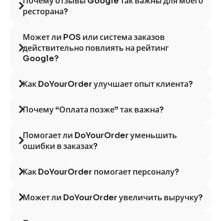
Почему отзывы Google так важны для моего
ресторана?
Может ли POS или система заказов
действительно повлиять на рейтинг
Google?
Как DoYourOrder улучшает опыт клиента?
Почему “Оплата позже” так важна?
Помогает ли DoYourOrder уменьшить
ошибки в заказах?
Как DoYourOrder помогает персоналу?
Может ли DoYourOrder увеличить выручку?