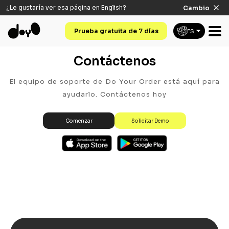
¿Le gustaría ver esa página en
English
?
Cambio
Prueba gratuita de 7 días
ES
Contáctenos
El equipo de soporte de Do Your Order está aquí para
ayudarlo. Contáctenos hoy
Solicitar Demo
Comenzar