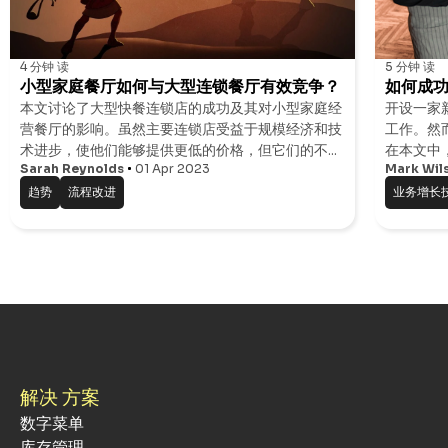
4 分钟
读
5 分钟
读
小型家庭餐厅如何与大型连锁餐厅有效竞争？
如何成
本文讨论了大型快餐连锁店的成功及其对小型家庭经
开设一家
营餐厅的影响。虽然主要连锁店受益于规模经济和技
工作。然
术进步，使他们能够提供更低的价格，但它们的不健
在本文中
康食品也助长了公共卫生危机。此外，许多小餐馆难
Sarah Reynolds
01 Apr 2023
资。我们
Mark Wil
以与大型连锁店竞争，往往导致其业务关闭。为了解
餐厅融资
及如何准
趋势
流程改进
业务增长
决这些问题，小餐馆需要价格合理且易于使用的技
术，以帮助他们增加利润和员工薪酬。这就是Do
Your Order（DOYO）的用武之地，这是一款适合
移动设备的应用程序，可将菜单数字化，翻译八种语
言，促进自助订购并管理员工的工作效率。
解决 方案
数字菜单
库存管理