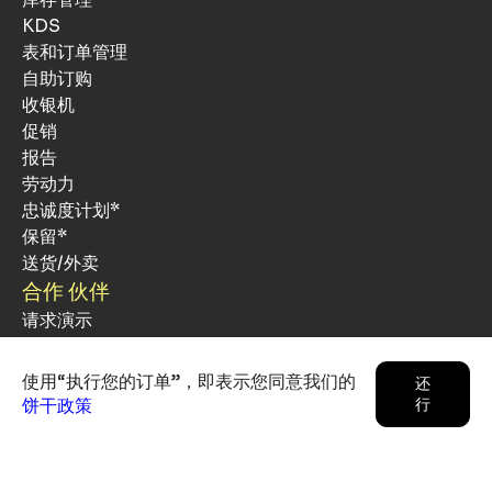
KDS
表和订单管理
自助订购
收银机
促销
报告
劳动力
忠诚度计划*
保留*
送货/外卖
合作 伙伴
请求演示
公司
博客
使用“执行您的订单”，即表示您同意我们的
还
定价
饼干政策
行
硬件
关于我们
联系