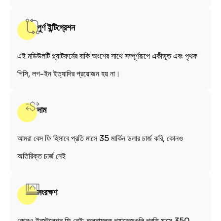
পূর্ণ ইন্টিগ্রেশন
এই মডিউলটি প্ল্যাটফর্মের বাকি অংশের সাথে সম্পূর্ণরূপে একীভূত এবং পৃথক
পিসি, লগ-ইন ইত্যাদির প্রয়োজন হয় না।
দাম
আমরা বেস ফি হিসাবে প্রতি মাসে 35 মার্কিন ডলার চার্জ করি, কোনও
অতিরিক্ত চার্জ নেই
সংরক্ষণ
কোনও ইনস্টলেশন ফি নেই; তুলনামূলক প্যাকেজগুলি প্রতি মাসে 350