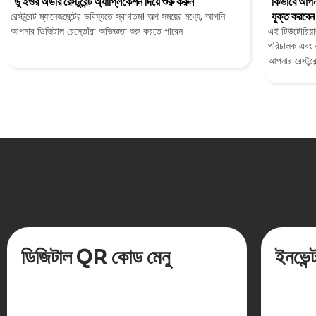
ডু ইওর অর্ডার রেস্টুরেন্ট অ্যাপ্লিকেশন দিয়ে শুরু করুন
কিভাবে আপনা
রেস্টুরেন্ট ম্যানেজমেন্টের ভবিষ্যতে স্বাগতম! অল্প সময়ের মধ্যে, আপনি
যুক্ত করবেন
আপনার ডিজিটাল রেস্তোঁরা অভিজ্ঞতা শুরু করতে পারেন
এই টিউটোরিয়াল
পরিচালক এবং ব
আপনার রেস্টুরে
আপনার ডু ইওর অ
যুক্ত, সম্পাদ
ডিজিটাল QR কোড মেনু
ইনভেন্ট