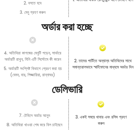
2. বসতে হবে
3. মেনু গ্রহণ করুন
অর্ডার করা হচ্ছে
4. অতিথিরা কাগজের মেনুটি পড়েন, সার্ভারে
অর্ডারটি রাখুন, যিনি এটি সিস্টেমে কী করেন
2. তাদের পার্টিতে অন্যান্য অতিথিদের সাথে
সমান্তরালভাবে স্মার্টফোনের মাধ্যমে অর্ডার দিন
5. অর্ডারটি সংশ্লিষ্ট বিভাগে প্রেরণ করা হয়
(যেমন, বার, পিজ্জারিয়া, রান্নাঘর)
ডেলিভারি
7. টেবিলে অর্ডার আনুন
3. একই সময়ে খাবার এবং রসিদ গ্রহণ
করুন
8. অতিথিরা খাওয়া শেষ করে বিল চাইছেন