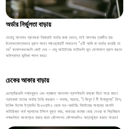
অর্ডার নির্ভুলতা বাড়ায়
যেহেতু আপনার গ্রাহকরা নিজেরাই অর্ডার জমা দেবেন, তাই আপনার ত্রুটির হার
উল্লেখযোগ্যভাবে হ্রাস পাবে। সফ্টওয়্যারটি সাধারণত "এটি আমি যা অর্ডার করেছি তা
নয়" কথোপকথনগুলি কেটে দেয় - মেনু আইটেমের ফটোগুলি ভুল যোগাযোগ হ্রাস করতে
অবিশ্বাস্য ভূমিকা পালন করে।
চেকের আকার বাড়ায়
রেস্তোঁরাগুলি লক্ষ্যযুক্ত এবং স্বজ্ঞাত আপসেল প্রম্পটগুলি ধাক্কা দিতে পারে কারণ
গ্রাহকরা তাদের অর্ডার তৈরি করছেন - অফার, প্রচার, "1 কিনুন 1 টি বিনামূল্যে" ডিল,
দৈনিক বিশেষ ইত্যাদি। ডিওওয়াইও থেকে স্ব-অর্ডারিং সিস্টেমের সাহায্যে আপনি
অতিরিক্ত অর্থ প্রদানের টপিংস যুক্ত করা, খাবারের কম্বো বেছে নেওয়া বা প্রিমিয়াম
পক্ষগুলিতে আপগ্রেড করার মতো কৌশলগত কৌশলগুলিও অন্তর্ভুক্ত করতে পারেন।