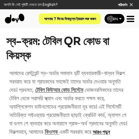
আপনি কি সেই পৃষ্ঠাটি দেখতে চান
English
?
পরিবর্তন
আপনার 7 দিনের বিনামূল্যে ট্রায়াল শুরু করুন
BN
স্ব-ক্রম: টেবিল QR কোড বা
কিয়স্ক
আমাদের রেস্টুরেন্ট স্ব-অর্ডার সমাধান দুটি ব্যবহারকারী-বান্ধব বিকল্প
সরবরাহ করে যা গ্রাহকদের সহজেই তাদের অর্ডার দেওয়ার অনুমতি
দেয়। প্রথমত,
টেবিল কিউআর কোড সিস্টেম
ভোজনরসিকদের তাদের
টেবিল থেকে সরাসরি স্ক্যান এবং অর্ডার করতে সক্ষম করে,
অ্যাপ্লিকেশন ডাউনলোডের প্রয়োজনীয়তা দূর করে। এই সিস্টেমটি
অতিরিক্ত সফ্টওয়্যার প্রয়োজনীয়তা ছাড়াই ক্রেডিট কার্ড, অ্যাপল পে
বা গুগল পে ব্যবহার করে অনায়াসে প্রাক-অর্থ প্রদানের অনুমতি দেয়।
বিকল্পভাবে, আমাদের
কিওস্ক
একটি
সরবরাহ করে
আরও পড়ুন