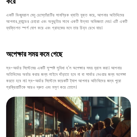
করে
একটি ভিজ্যুয়াল মেনু রেস্তোঁরাটির সামগ্রিক খ্যাতি যুক্ত করে, আপনার অতিথিদের
আপনার ব্র্যান্ডের চেহারা এবং অনুভূতির সাথে একটি উন্নত অভিজ্ঞতা দেয়। এটি একটি
ব্যক্তিগত স্পর্শ যোগ করে এবং গ্রাহকের মনে তার চিহ্ন রেখে যায়।
অপেক্ষার সময় কমে গেছে
স্ব-অর্ডার সিস্টেমের একটি সুস্পষ্ট সুবিধা হ'ল অপেক্ষার সময় হ্রাস করা। আপনার
অতিথিদের অর্ডার করার জন্য লাইনে দাঁড়াতে হবে না বা সার্ভার নেওয়ার জন্য অপেক্ষা
করতে হবে না। স্ব-অর্ডার সিস্টেমে কয়েকটি ট্যাপ আপনার অতিথিদের জন্য পুরো
প্রক্রিয়াটিকে আরও দ্রুত এবং মসৃণ করে তোলে।