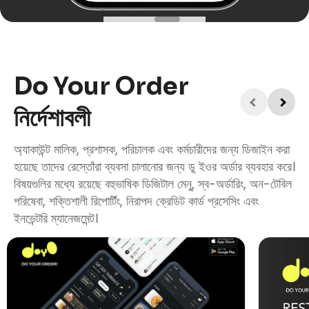
Do Your Order
নির্দেশাবলী
অ্যাকাউন্ট মালিক, প্রশাসক, পরিচালক এবং কর্মচারীদের জন্য ডিজাইন করা
হয়েছে তাদের রেস্তোঁরা ব্যবসা চালানোর জন্য ডু ইওর অর্ডার ব্যবহার করে।
বিষয়গুলির মধ্যে রয়েছে বহুভাষিক ডিজিটাল মেনু, স্ব-অর্ডারিং, অন-টেবিল
পরিষেবা, শক্তিশালী রিপোর্টিং, নিরাপদ ক্রেডিট কার্ড প্রসেসিং এবং
ইনভেন্টরি ম্যানেজমেন্ট।