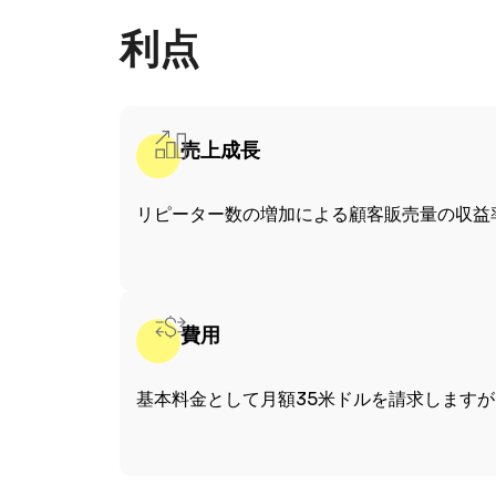
利点
売上成長
リピーター数の増加による顧客販売量の収益
費用
基本料金として月額35米ドルを請求します