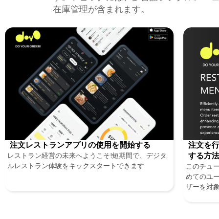
在庫管理が含まれます。
注文レストランアプリの使用を開始する
注文を
レストラン経営の未来へようこそ!短期間で、デジタ
する方
ルレストラン体験をキックスタートできます
このチュ
めてのユ
ザーを対
で、Do Y
メニュー
トランの