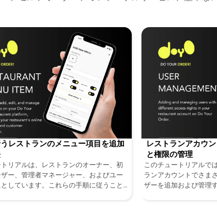
行うレストランのメニュー項目を追加
レストランアカウン
法
と権限の管理
ートリアルは、レストランのオーナー、初
このチュートリアルでは、D
ーザー、管理者マネージャー、およびユー
ランアカウントでさま
象としています。これらの手順に従うこと
ザーを追加および管理
our Orderレストランプラットフォームで
ます。レストラン管理
項目を効率的に追加、編集、管理し、レス
や部門にアクセスでき
オンラインプレゼンスと顧客体験を向上さ