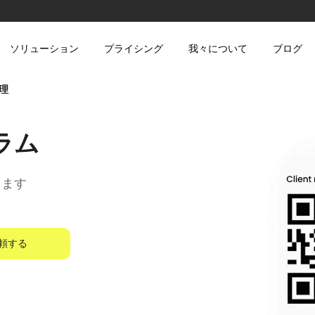
ソリューション
プライシング
我々について
ブログ
理
ラム
えます
頼する