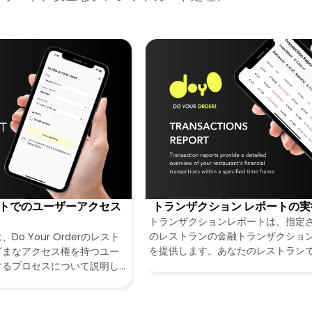
トでのユーザーアクセス
トランザクション レポートの
トランザクションレポートは、指定
のレストランの金融トランザクショ
o Your Orderのレスト
を提供します。あなたのレストラン
ざまなアクセス権を持つユー
べての完全な概要
するプロセスについて説明し
システム内のさまざまな機能
るユーザーを制御できます。