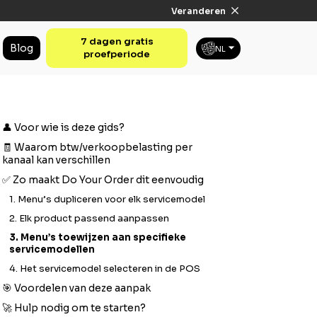
Veranderen
7 dagen gratis
Blog
NL
proefperiode
👤 Voor wie is deze gids?
🧾 Waarom btw/verkoopbelasting per
kanaal kan verschillen
✅ Zo maakt Do Your Order dit eenvoudig
1. Menu’s dupliceren voor elk servicemodel
2. Elk product passend aanpassen
3. Menu’s toewijzen aan specifieke
servicemodellen
4. Het servicemodel selecteren in de POS
🎯 Voordelen van deze aanpak
🚀 Hulp nodig om te starten?