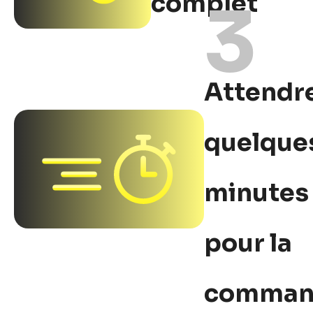
complet
3
Attendr
quelque
minutes
pour la
comman