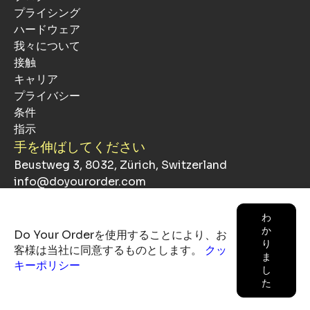
プライシング
ハードウェア
我々について
接触
キャリア
プライバシー
条件
指示
手を伸ばしてください
Beustweg 3, 8032, Zürich, Switzerland
info@doyourorder.com
わ
か
Do Your Orderを使用することにより、お
り
客様は当社に同意するものとします。
クッ
ま
キーポリシー
し
©
2026
DアレッシオコンサルティングSA、無断複写・
た
転載を禁じます