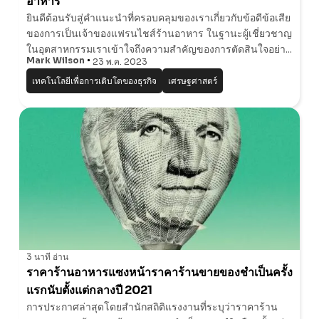
อาหาร
ยินดีต้อนรับสู่คําแนะนําที่ครอบคลุมของเราเกี่ยวกับข้อดีข้อเสีย
ของการเป็นเจ้าของแฟรนไชส์ร้านอาหาร ในฐานะผู้เชี่ยวชาญ
ในอุตสาหกรรมเราเข้าใจถึงความสําคัญของการตัดสินใจอย่าง
Mark Wilson
23 พ.ค. 2023
ชาญฉลาดเมื่อพูดถึงการลงทุนในโอกาสทางธุรกิจ ในบทความ
นี้เราจะเจาะลึกแง่มุมต่าง ๆ
เทคโนโลยีเพื่อการเติบโตของธุรกิจ
เศรษฐศาสตร์
3 นาที
อ่าน
ราคาร้านอาหารแซงหน้าราคาร้านขายของชําเป็นครั้ง
แรกนับตั้งแต่กลางปี 2021
การประกาศล่าสุดโดยสํานักสถิติแรงงานที่ระบุว่าราคาร้าน