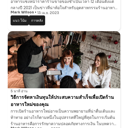
อาหารแซงหน้าราคาร้านขายของชําเป็นเวลา 12 เดือนตั้งแต่
กลางปี 2021 เป็นข่าวที่น่าท้อใจสําหรับอุตสาหกรรมร้านอาหาร
Mark Wilson
13 เม.ย. 2023
ข่าวนี้ถือเป็นความท้าทายสําหรับอุตสาหกรรมซึ่งทํางานอย่าง
หนักเพื่อฟื้นตัวจากจํานวนกา
แนว โน้ม
การคลัง
5 นาที
อ่าน
วิธีการจัดหาเงินทุนให้ประสบความสําเร็จเพื่อเปิดร้าน
อาหารใหม่ของคุณ
การเปิดร้านอาหารใหม่อาจเป็นความพยายามที่น่าตื่นเต้นและ
ท้าทาย อย่างไรก็ตามหนึ่งในอุปสรรคที่ใหญ่ที่สุดในการเริ่มต้น
ร้านอาหารคือการรักษาความปลอดภัยทางการเงิน ในบทความ