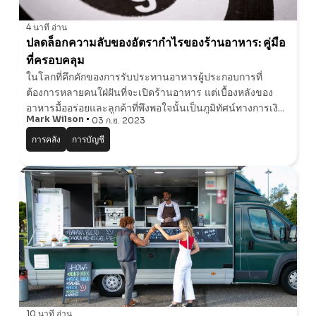
4 นาที
อ่าน
ปลดล็อกความลับของอัตรากําไรของร้านอาหาร: คู่มือ
ที่ครอบคลุม
ในโลกที่คึกคักของการรับประทานอาหารผู้ประกอบการที่
ต้องการหลายคนใฝ่ฝันที่จะเปิดร้านอาหาร แต่เบื้องหลังของ
อาหารมื้ออร่อยและลูกค้าที่พึงพอใจนั้นเป็นภูมิทัศน์ทางการเงิน
Mark Wilson
03 ก.ย. 2023
ที่ซับซ้อน หนึ่งในตัวชี้วัดที่สําคัญที่สุดสําหรับธุรกิจใด ๆ และ
โดยเฉพาะอย่างยิ่งในภา
การคลัง
การบัญชี
10 นาที
อ่าน