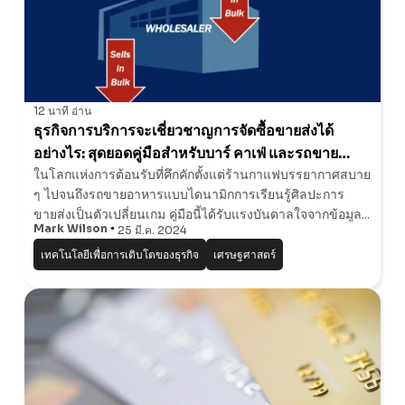
12 นาที
อ่าน
ธุรกิจการบริการจะเชี่ยวชาญการจัดซื้อขายส่งได้
อย่างไร: สุดยอดคู่มือสําหรับบาร์ คาเฟ่ และรถขาย
ในโลกแห่งการต้อนรับที่คึกคักตั้งแต่ร้านกาแฟบรรยากาศสบาย
อาหาร เปิดรับความยั่งยืนด้านสิ่งแวดล้อมผ่านการจัด
ๆ ไปจนถึงรถขายอาหารแบบไดนามิกการเรียนรู้ศิลปะการ
ซื้อแบบขายส่ง
ขายส่งเป็นตัวเปลี่ยนเกม คู่มือนี้ได้รับแรงบันดาลใจจากข้อมูล
Mark Wilson
25 มี.ค. 2024
เชิงลึกจาก Do Your Order เหมาะสําหรับธุรกิจการบริการที่
ต้องการปรับปรุงการซื้อสินค้าค
เทคโนโลยีเพื่อการเติบโตของธุรกิจ
เศรษฐศาสตร์