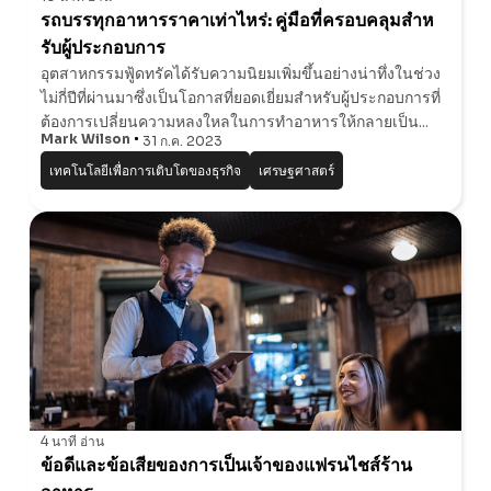
รถบรรทุกอาหารราคาเท่าไหร่: คู่มือที่ครอบคลุมสําห
รับผู้ประกอบการ
อุตสาหกรรมฟู้ดทรัคได้รับความนิยมเพิ่มขึ้นอย่างน่าทึ่งในช่วง
ไม่กี่ปีที่ผ่านมาซึ่งเป็นโอกาสที่ยอดเยี่ยมสําหรับผู้ประกอบการที่
ต้องการเปลี่ยนความหลงใหลในการทําอาหารให้กลายเป็น
Mark Wilson
31 ก.ค. 2023
ธุรกิจที่เฟื่องฟู อย่างไรก็ตามเช่นเดียวกับการร่วมทุนการเริ่มต้น
ธุรกิจฟู้ดทร
เทคโนโลยีเพื่อการเติบโตของธุรกิจ
เศรษฐศาสตร์
4 นาที
อ่าน
ข้อดีและข้อเสียของการเป็นเจ้าของแฟรนไชส์ร้าน