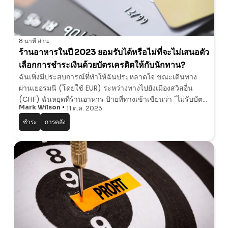
8 นาที
อ่าน
ร้านอาหารในปี 2023 ยอมรับได้หรือไม่ที่จะไม่เสนอตัว
เลือกการชําระเงินด้วยบัตรเครดิตให้กับนักทาน?
ฉันเพิ่งมีประสบการณ์ที่ทําให้ฉันประหลาดใจ ขณะเดินทาง
ผ่านเยอรมนี (โดยใช้ EUR) ระหว่างทางไปยังเมืองสวิสอื่น
(CHF) ฉันหยุดที่ร้านอาหาร ป้ายที่ทางเข้าเขียนว่า "ไม่รับบัตร
Mark Wilson
11 ต.ค. 2023
เครดิต ขอบคุณสําหรับความเข้าใจของคุณ" ฉันใกล้จะหันหลัง
กลับและจากไปเมื่อภรรยาของฉั
ชำระ
การคลัง