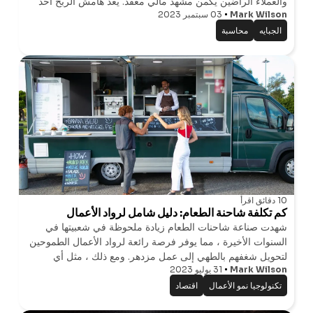
والعملاء الراضين يكمن مشهد مالي معقد. يعد هامش الربح أحد
Mark Wilson
03 سبتمبر 2023
أهم المقاييس لأي عمل تجاري ، وخاصة في قطاع المطاعم. ولكن
ما هو هامش الربح
الجبايه
محاسبة
10 دقائق
اقرأ
كم تكلفة شاحنة الطعام: دليل شامل لرواد الأعمال
شهدت صناعة شاحنات الطعام زيادة ملحوظة في شعبيتها في
السنوات الأخيرة ، مما يوفر فرصة رائعة لرواد الأعمال الطموحين
لتحويل شغفهم بالطهي إلى عمل مزدهر. ومع ذلك ، مثل أي
Mark Wilson
31 يوليو 2023
مشروع ، يتطلب بدء عمل تجاري لشاحنات الطعام تخطيطا ماليا
دقيقا وفهما للتكاليف المت
تكنولوجيا نمو الأعمال
اقتصاد