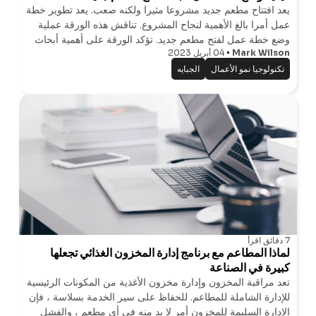
يعد افتتاح مطعم جديد مشروعا مثيرا ولكنه صعب. يعد تطوير خطة
عمل أمرا بالغ الأهمية لنجاح المشروع. تناقش هذه الورقة عملية
وضع خطة عمل لفتح مطعم جديد. تؤكد الورقة على أهمية أبحاث
Mark Wilson
04 أبريل 2023
السوق ، وتحديد مفهوم المطعم ، وتحليل المنافسة ، وإنشاء قائمة
، ووضع خطة
تكنولوجيا نمو الأعمال
الجبايه
7 دقائق
اقرأ
لماذا المطاعم مع برنامج إدارة المخزون الغذائي تجعلها
كبيرة في الصناعة
تعد مراقبة المخزون وإدارة مخزون الأغذية من المكونات الرئيسية
للإدارة الشاملة للمطاعم. للحفاظ على سير الخدمة بسلاسة ، فإن
الإدارة السليمة للمخزون أمر لا بد منه في أي مطعم ، والفشل