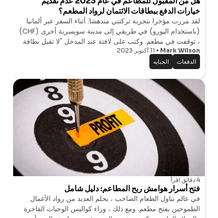
هل من المقبول للمطاعم في عام 2023 عدم تقديم
خيارات الدفع ببطاقات الائتمان لرواد المطعم؟
لقد مررت مؤخرا بتجربة تركتني مندهشا. أثناء السفر عبر ألمانيا
(باستخدام اليورو) في طريقي إلى مدينة سويسرية أخرى (CHF)
، توقفت في مطعم. وكتب على لافتة عند المدخل "لا تقبل بطاقة
Mark Wilson
11 أكتوبر 2023
الائتمان. شكرا لتفهمك." كنت على وشك الالتفاف والمغادرة عندما
ذكرت زوجتي
الدفعات
الجبايه
4 دقائق
اقرأ
فتح أسرار هوامش ربح المطاعم: دليل شامل
في عالم تناول الطعام الصاخب ، يحلم العديد من رواد الأعمال
الطموحين بفتح مطعم. ومع ذلك ، وراء كواليس الوجبات الفاخرة