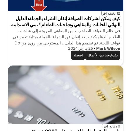
12 دقيقة
اقرأ
كيف يمكن لشركات الضيافة إتقان الشراء بالجملة: الدليل
النهائي للحانات والمقاهي وشاحنات الطعام؟ تبني الاستدامة
البيئية من خلال الشراء بالجملة
في عالم الضيافة الصاخب ، من المقاهي المريحة إلى شاحنات
الطعام الديناميكية ، يعد إتقان فن الشراء بالجملة بمثابة تغيير في
قواعد اللعبة. تم تصميم هذا الدليل ، المستوحى من رؤى من Do
Mark Wilson
25 مارس 2024
Your Order ، لشركات الضيافة التي تتطلع إلى تبسيط مشترياتها
من المخزون
تكنولوجيا نمو الأعمال
اقتصاد
8 دقائق
اقرأ