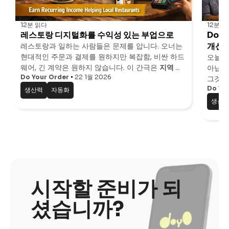
12분
읽다
12분
읽
레스토랑 디지털화를 수익성 있는 부업으로
DoY
레스토랑과 일하는 사람들은 문제를 압니다. 오너는
개선하
현대적인 주문과 결제를 원하지만 복잡함, 비싼 하드
오늘날 
웨어, 긴 계약은 원하지 않습니다. 이 간극은
지역 컨
아닙니
설턴트, IT 프리랜서, 에이전시, 호스피탈리티 전문가
이 글은
Do Your Order
Do Your Order
22 1월 2026
의 리셀러 모델이 레스토랑
그것은
에게 코드 한 줄 없이 부수입을 만들 기회를 제공합
디지털화를
반복 가능하고 낮은 리
고객은 
Do Yo
생산력
자동화
니다.
Goog
생산
막 5
결정합
이는 주
접적인
시작할 준비가 되
셨습니까?