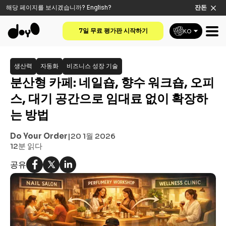
해당 페이지를 보시겠습니까?
English
?
잔돈
7일 무료 평가판 시작하기
KO
생산력
자동화
비즈니스 성장 기술
분산형 카페: 네일숍, 향수 워크숍, 오피
스, 대기 공간으로 임대료 없이 확장하
는 방법
Do Your Order
|
20 1월 2026
12분
읽다
공유